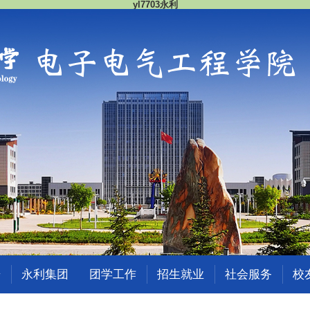
yl7703永利
研
永利集团
团学工作
招生就业
社会服务
校