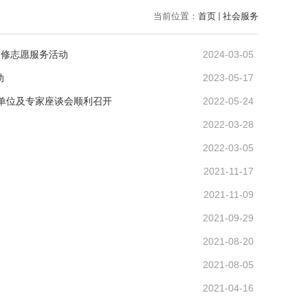
当前位置：
首页
社会服务
义修志愿服务活动
2024-03-05
动
2023-05-17
单位及专家座谈会顺利召开
2022-05-24
2022-03-28
2022-03-05
2021-11-17
2021-11-09
2021-09-29
2021-08-20
2021-08-05
2021-04-16